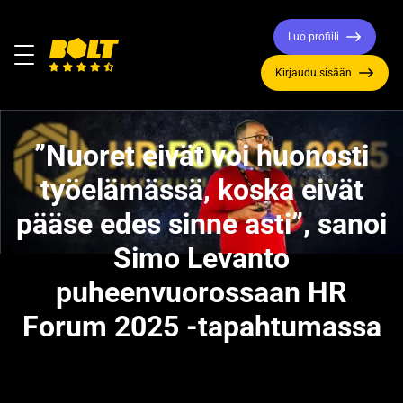
Luo profiili
Valikko
Kirjaudu sisään
Siirry
etusivulle
”Nuoret eivät voi huonosti
työelämässä, koska eivät
pääse edes sinne asti”, sanoi
Simo Levanto
puheenvuorossaan HR
Forum 2025 -tapahtumassa