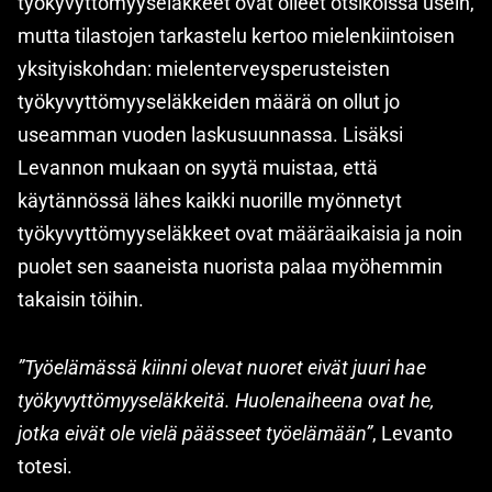
työkyvyttömyyseläkkeet ovat olleet otsikoissa usein,
mutta tilastojen tarkastelu kertoo mielenkiintoisen
yksityiskohdan: mielenterveysperusteisten
työkyvyttömyyseläkkeiden määrä on ollut jo
useamman vuoden laskusuunnassa. Lisäksi
Levannon mukaan on syytä muistaa, että
käytännössä lähes kaikki nuorille myönnetyt
työkyvyttömyyseläkkeet ovat määräaikaisia ja noin
puolet sen saaneista nuorista palaa myöhemmin
takaisin töihin.
”Työelämässä kiinni olevat nuoret eivät juuri hae
työkyvyttömyyseläkkeitä. Huolenaiheena ovat he,
jotka eivät ole vielä päässeet työelämään”
, Levanto
totesi.