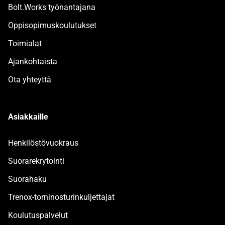
Bolt.Works työnantajana
Oppisopimuskoulutukset
Toimialat
Ajankohtaista
Ota yhteyttä
Asiakkaille
Henkilöstövuokraus
Suorarekrytointi
Suorahaku
Trenox-torninosturinkuljettajat
Koulutuspalvelut