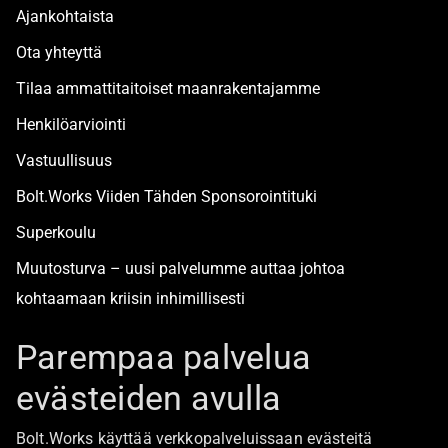
Ajankohtaista
Ota yhteyttä
Tilaa ammattitaitoiset maanrakentajamme
Henkilöarviointi
Vastuullisuus
Bolt.Works Viiden Tähden Sponsorointituki
Superkoulu
Muutosturva – uusi palvelumme auttaa johtoa
kohtaamaan kriisin inhimillisesti
Alan turvallisimmat työpaikat
Parempaa palvelua
evästeiden avulla
Boltista
Bolt.Works käyttää verkkopalveluissaan evästeitä