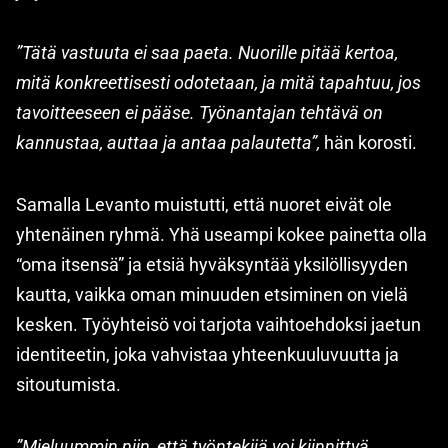
”Tätä vastuuta ei saa paeta. Nuorille pitää kertoa,
mitä konkreettisesti odotetaan, ja mitä tapahtuu, jos
tavoitteeseen ei pääse. Työnantajan tehtävä on
kannustaa, auttaa ja antaa palautetta”,
hän korosti.
Samalla Levanto muistutti, että nuoret eivät ole
yhtenäinen ryhmä. Yhä useampi kokee painetta olla
“oma itsensä” ja etsiä hyväksyntää yksilöllisyyden
kautta, vaikka oman minuuden etsiminen on vielä
kesken. Työyhteisö voi tarjota vaihtoehdoksi jaetun
identiteetin, joka vahvistaa yhteenkuuluvuutta ja
sitoutumista.
”Mieluummin niin, että työntekijä voi kiinnittyä