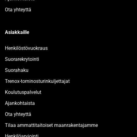
Ota yhteyttä
Asiakkaille
Henkilöstövuokraus
Suorarekrytointi
Suorahaku
Trenox-torninosturinkuljettajat
Koulutuspalvelut
Ajankohtaista
Ota yhteyttä
Tilaa ammattitaitoiset maanrakentajamme
Henkilöarviointi