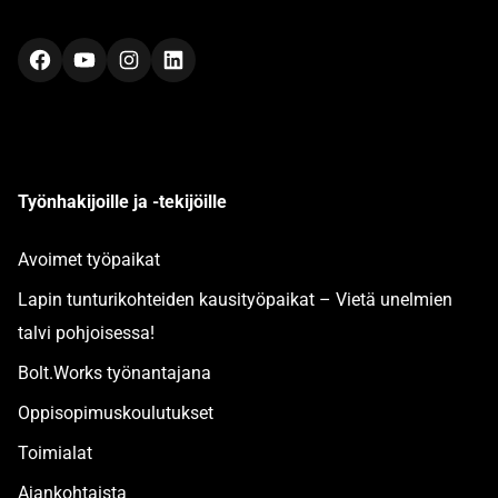
Facebook
YouTube
Instagram
LinkedIn
Työnhakijoille ja -tekijöille
Avoimet työpaikat
Lapin tunturikohteiden kausityöpaikat – Vietä unelmien
talvi pohjoisessa!
Bolt.Works työnantajana
Oppisopimuskoulutukset
Toimialat
Ajankohtaista