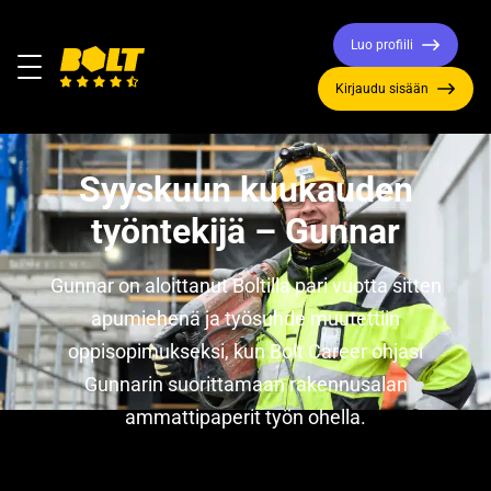
Luo profiili
Valikko
Kirjaudu sisään
Siirry
etusivulle
Syyskuun kuukauden
työntekijä – Gunnar
Gunnar on aloittanut Boltilla pari vuotta sitten
apumiehenä ja työsuhde muutettiin
oppisopimukseksi, kun Bolt Career ohjasi
Gunnarin suorittamaan rakennusalan
ammattipaperit työn ohella.