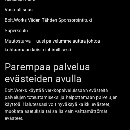
Vastuullisuus
Bolt.Works Viiden Tähden Sponsorointituki
Superkoulu
Muutosturva – uusi palvelumme auttaa johtoa
kohtaamaan kriisin inhimillisesti
Alan turvallisimmat työpaikat
Parempaa palvelua
evästeiden avulla
Boltista
Bolt.Works käyttää verkkopalveluissaan evästeitä
Töihin Bolt.Worksin toimistolle
palvelujen toteuttamiseksi ja helpottamaan palvelujen
käyttöä. Halutessasi voit hyväksyä kaikki evästeet,
Ajankohtaista
muokata asetuksia tai sallia vain välttämättömät
Ota yhteyttä
evästeet.
Johtoryhmä