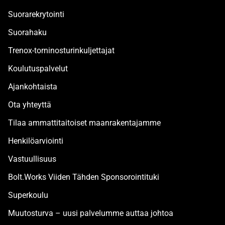
Suorarekrytointi
Suorahaku
Trenox-torninosturinkuljettajat
Koulutuspalvelut
Ajankohtaista
Ota yhteyttä
Tilaa ammattitaitoiset maanrakentajamme
Henkilöarviointi
Vastuullisuus
Bolt.Works Viiden Tähden Sponsorointituki
Superkoulu
Muutosturva – uusi palvelumme auttaa johtoa