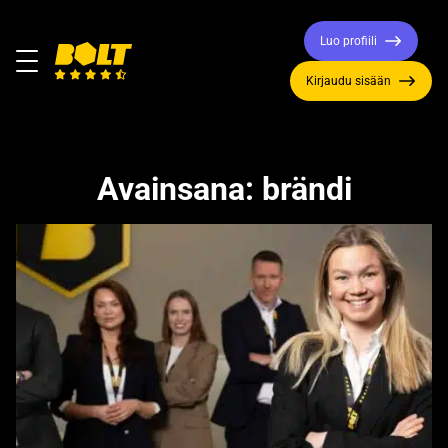
Luo profiili
Valikko
Kirjaudu sisään
Siirry
etusivulle
Avainsana:
brändi