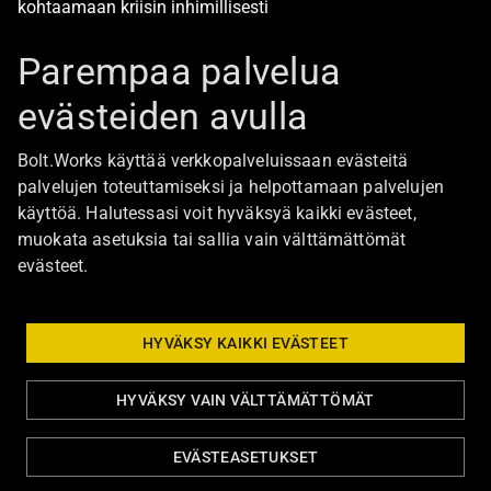
kohtaamaan kriisin inhimillisesti
Alan turvallisimmat työpaikat
Parempaa palvelua
evästeiden avulla
Boltista
Bolt.Works käyttää verkkopalveluissaan evästeitä
Töihin Bolt.Worksin toimistolle
palvelujen toteuttamiseksi ja helpottamaan palvelujen
käyttöä. Halutessasi voit hyväksyä kaikki evästeet,
Ajankohtaista
muokata asetuksia tai sallia vain välttämättömät
Ota yhteyttä
evästeet.
Johtoryhmä
Bolt Group hallitus
HYVÄKSY KAIKKI EVÄSTEET
HYVÄKSY VAIN VÄLTTÄMÄTTÖMÄT
Tietosuoja ja evästeasetukset
Eettiset ohjeet
EVÄSTEASETUKSET