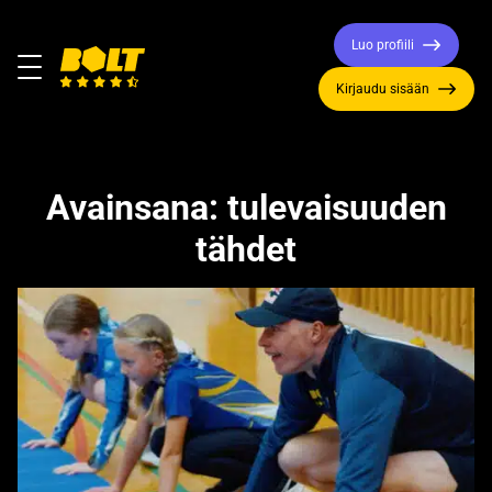
Luo profiili
Valikko
Kirjaudu sisään
Siirry
etusivulle
Avainsana:
tulevaisuuden
tähdet