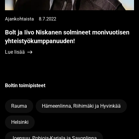
Ajankohtaista
8.7.2022
Bolt ja Iivo Niskanen solmineet monivuotisen
yhteistyökumppanuuden!
Lue lisää
Boltin toimipisteet
Rauma
Hämeenlinna, Riihimäki ja Hyvinkää
Helsinki
Joensuu, Pohjois-Karjala ja Savonlinna