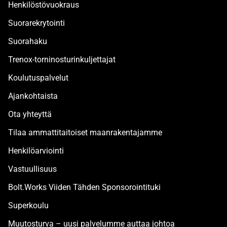
Henkilöstövuokraus
Suorarekrytointi
Suorahaku
Trenox-torninosturinkuljettajat
Koulutuspalvelut
Ajankohtaista
Ota yhteyttä
Tilaa ammattitaitoiset maanrakentajamme
Henkilöarviointi
Vastuullisuus
Bolt.Works Viiden Tähden Sponsorointituki
Superkoulu
Muutosturva – uusi palvelumme auttaa johtoa