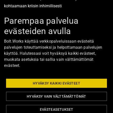
kohtaamaan kriisin inhimillisesti
Alan turvallisimmat työpaikat
Parempaa palvelua
evästeiden avulla
Boltista
Bolt.Works käyttää verkkopalveluissaan evästeitä
Töihin Bolt.Worksin toimistolle
palvelujen toteuttamiseksi ja helpottamaan palvelujen
käyttöä. Halutessasi voit hyväksyä kaikki evästeet,
Ajankohtaista
muokata asetuksia tai sallia vain välttämättömät
Ota yhteyttä
evästeet.
Johtoryhmä
Bolt Group hallitus
HYVÄKSY KAIKKI EVÄSTEET
HYVÄKSY VAIN VÄLTTÄMÄTTÖMÄT
Tietosuoja ja evästeasetukset
Eettiset ohjeet
EVÄSTEASETUKSET