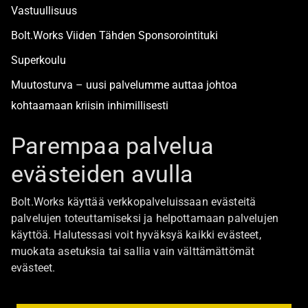
Vastuullisuus
Bolt.Works Viiden Tähden Sponsorointituki
Superkoulu
Muutosturva – uusi palvelumme auttaa johtoa
kohtaamaan kriisin inhimillisesti
Alan turvallisimmat työpaikat
Parempaa palvelua
evästeiden avulla
Boltista
Bolt.Works käyttää verkkopalveluissaan evästeitä
Töihin Bolt.Worksin toimistolle
palvelujen toteuttamiseksi ja helpottamaan palvelujen
käyttöä. Halutessasi voit hyväksyä kaikki evästeet,
Ajankohtaista
muokata asetuksia tai sallia vain välttämättömät
Ota yhteyttä
evästeet.
Johtoryhmä