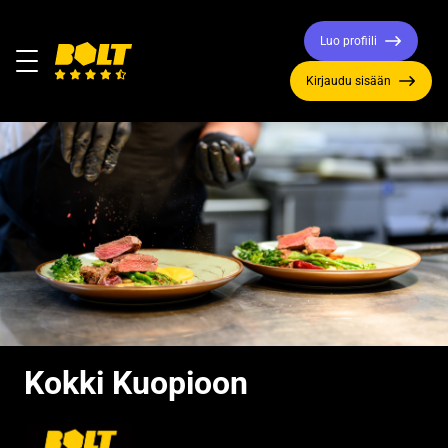
Luo profiili
Valikko
Kirjaudu sisään
Siirry
etusivulle
Kokki Kuopioon