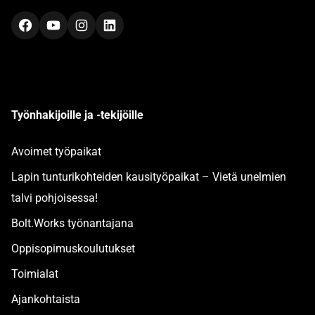
Facebook
YouTube
Instagram
LinkedIn
Työnhakijoille ja -tekijöille
Avoimet työpaikat
Lapin tunturikohteiden kausityöpaikat – Vietä unelmien
talvi pohjoisessa!
Bolt.Works työnantajana
Oppisopimuskoulutukset
Toimialat
Ajankohtaista