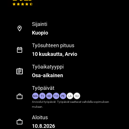
Sijainti
Kuopio
Työsuhteen pituus
10 kuukautta, Arvio
Työaikatyyppi
Osa-aikainen
Työpäivät
MA
TI
KE
TO
PE
LA
SU
Arvioidut työpäivät. Työpäivät saattavat vaihdella sopimuksen
mukaan.
Aloitus
10.8.2026