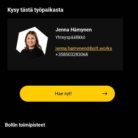
Kysy tästä työpaikasta
Jenna Hämynen
Yhteyspäällikkö
jenna.hamynen@bolt.works
+358503283068
Hae nyt!
Boltin toimipisteet