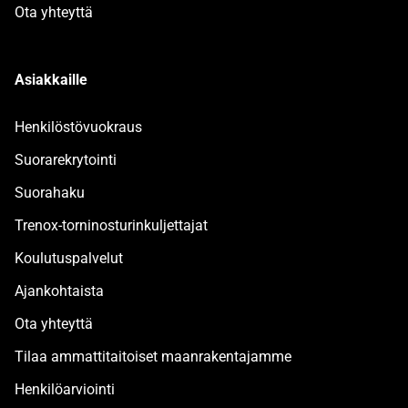
Ota yhteyttä
Asiakkaille
Henkilöstövuokraus
Suorarekrytointi
Suorahaku
Trenox-torninosturinkuljettajat
Koulutuspalvelut
Ajankohtaista
Ota yhteyttä
Tilaa ammattitaitoiset maanrakentajamme
Henkilöarviointi