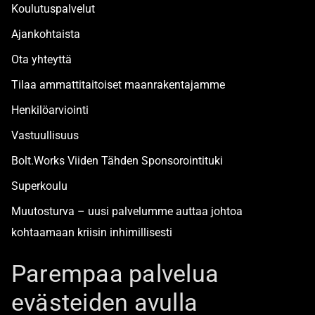
Koulutuspalvelut
Ajankohtaista
Ota yhteyttä
Tilaa ammattitaitoiset maanrakentajamme
Henkilöarviointi
Vastuullisuus
Bolt.Works Viiden Tähden Sponsorointituki
Superkoulu
Muutosturva – uusi palvelumme auttaa johtoa
kohtaamaan kriisin inhimillisesti
Alan turvallisimmat työpaikat
Parempaa palvelua
evästeiden avulla
Boltista