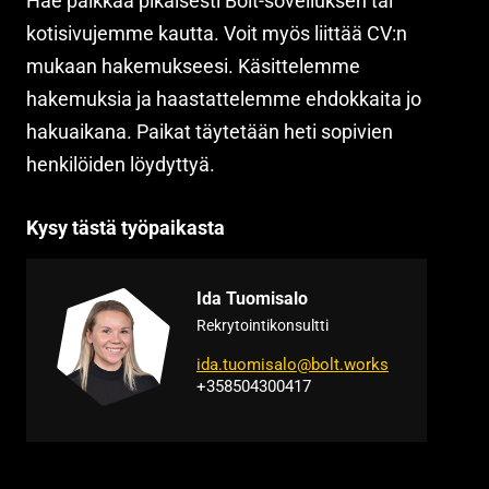
Hae paikkaa pikaisesti Bolt-sovelluksen tai
kotisivujemme kautta. Voit myös liittää CV:n
mukaan hakemukseesi. Käsittelemme
hakemuksia ja haastattelemme ehdokkaita jo
hakuaikana. Paikat täytetään heti sopivien
henkilöiden löydyttyä.
Kysy tästä työpaikasta
Ida Tuomisalo
Rekrytointikonsultti
ida.tuomisalo@bolt.works
+358504300417