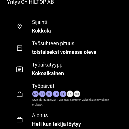
Yritys
OY HILTOP AB
Sijainti
Kokkola
Työsuhteen pituus
toistaiseksi voimassa oleva
Työaikatyyppi
Kokoaikainen
Työpäivät
MA
TI
KE
TO
PE
LA
SU
Arvioidut työpäivät. Työpäivät saattavat vaihdella sopimuksen
mukaan.
Aloitus
Heti kun tekijä löytyy