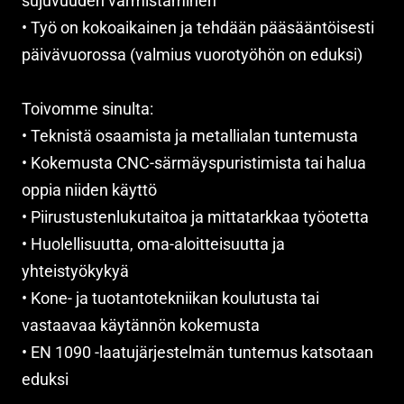
sujuvuuden varmistaminen
• Työ on kokoaikainen ja tehdään pääsääntöisesti
päivävuorossa (valmius vuorotyöhön on eduksi)
Toivomme sinulta:
• Teknistä osaamista ja metallialan tuntemusta
• Kokemusta CNC-särmäyspuristimista tai halua
oppia niiden käyttö
• Piirustustenlukutaitoa ja mittatarkkaa työotetta
• Huolellisuutta, oma-aloitteisuutta ja
yhteistyökykyä
• Kone- ja tuotantotekniikan koulutusta tai
vastaavaa käytännön kokemusta
• EN 1090 -laatujärjestelmän tuntemus katsotaan
eduksi