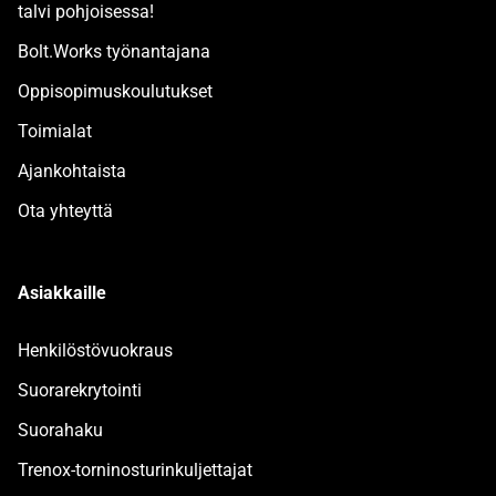
talvi pohjoisessa!
Bolt.Works työnantajana
Oppisopimuskoulutukset
Toimialat
Ajankohtaista
Ota yhteyttä
Asiakkaille
Henkilöstövuokraus
Suorarekrytointi
Suorahaku
Trenox-torninosturinkuljettajat