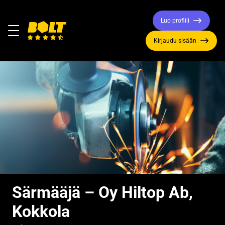
Luo profiili
Valikko
Kirjaudu sisään
Siirry
etusivulle
Särmääjä – Oy Hiltop Ab,
Kokkola