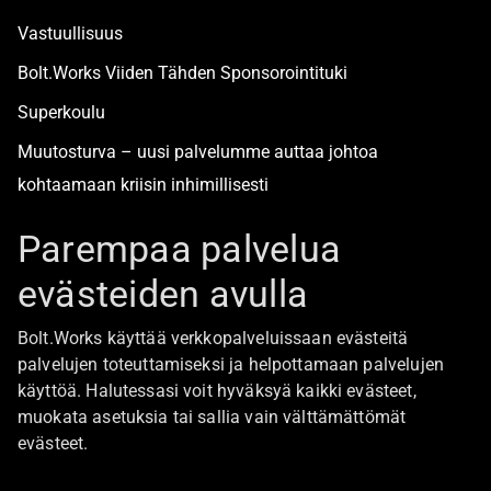
Vastuullisuus
Bolt.Works Viiden Tähden Sponsorointituki
Superkoulu
Muutosturva – uusi palvelumme auttaa johtoa
kohtaamaan kriisin inhimillisesti
Alan turvallisimmat työpaikat
Parempaa palvelua
evästeiden avulla
Boltista
Bolt.Works käyttää verkkopalveluissaan evästeitä
Töihin Bolt.Worksin toimistolle
palvelujen toteuttamiseksi ja helpottamaan palvelujen
käyttöä. Halutessasi voit hyväksyä kaikki evästeet,
Ajankohtaista
muokata asetuksia tai sallia vain välttämättömät
Ota yhteyttä
evästeet.
Johtoryhmä