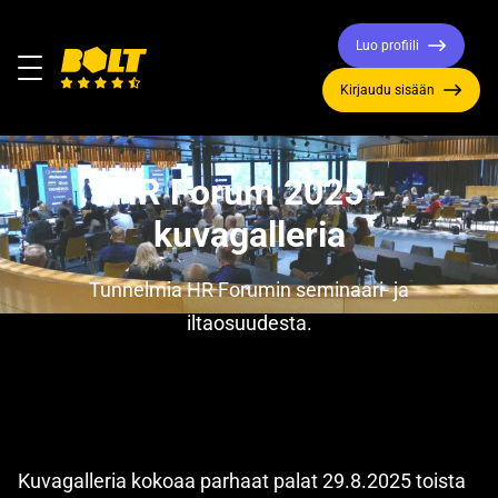
Luo profiili
Valikko
Kirjaudu sisään
Siirry
etusivulle
HR Forum 2025 -
kuvagalleria
Tunnelmia HR Forumin seminaari- ja
iltaosuudesta.
Kuvagalleria kokoaa parhaat palat 29.8.2025 toista