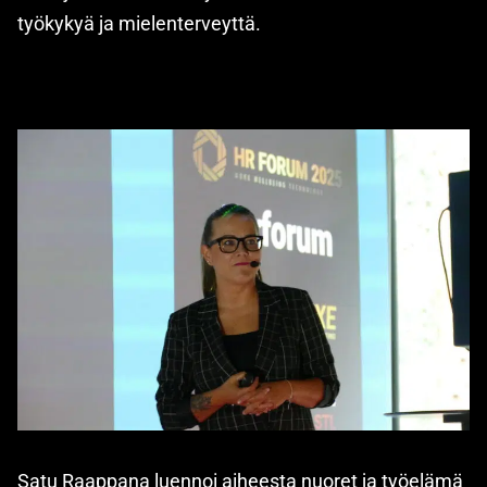
työkykyä ja mielenterveyttä.
Satu Raappana luennoi aiheesta nuoret ja työelämä