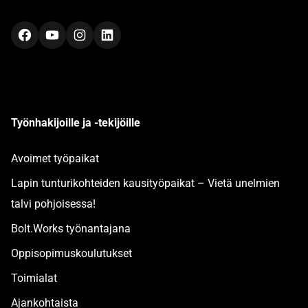
Facebook
YouTube
Instagram
LinkedIn
Työnhakijoille ja -tekijöille
Avoimet työpaikat
Lapin tunturikohteiden kausityöpaikat – Vietä unelmien
talvi pohjoisessa!
Bolt.Works työnantajana
Oppisopimuskoulutukset
Toimialat
Ajankohtaista