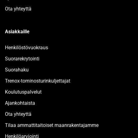
Ota yhteyttä
Asiakkaille
Henkilöstövuokraus
Suorarekrytointi
Suorahaku
Trenox-torninosturinkuljettajat
Koulutuspalvelut
Ajankohtaista
Ota yhteyttä
Tilaa ammattitaitoiset maanrakentajamme
Henkilöarviointi