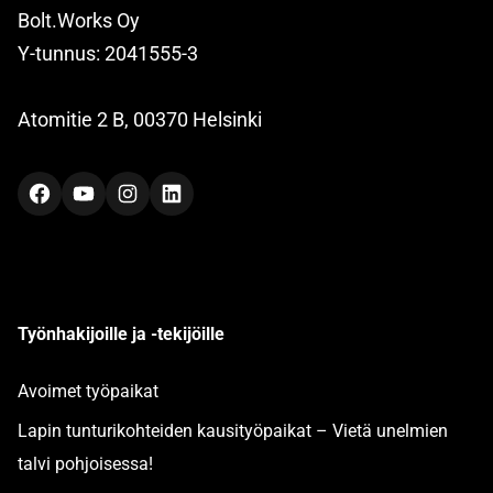
Bolt.Works Oy
Y-tunnus: 2041555-3
Atomitie 2 B, 00370 Helsinki
Facebook
YouTube
Instagram
LinkedIn
Työnhakijoille ja -tekijöille
Avoimet työpaikat
Lapin tunturikohteiden kausityöpaikat – Vietä unelmien
talvi pohjoisessa!