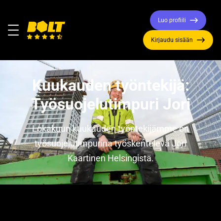
Luo profiili
Valikko
Kirjaudu sisään
Siirry
etusivulle
Kuukauden työntekijä:
Työsuojelutimpuri Jori
Lokakuun kuukauden työntekijämme on
työsuojelutimpurina työskentelevä Jori
Kaartinen Helsingistä.