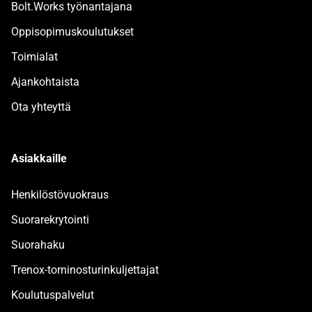
Bolt.Works työnantajana
Oppisopimuskoulutukset
Toimialat
Ajankohtaista
Ota yhteyttä
Asiakkaille
Henkilöstövuokraus
Suorarekrytointi
Suorahaku
Trenox-torninosturinkuljettajat
Koulutuspalvelut