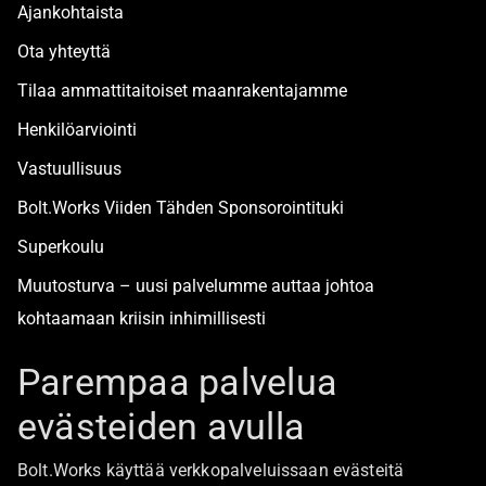
Ajankohtaista
Ota yhteyttä
Tilaa ammattitaitoiset maanrakentajamme
Henkilöarviointi
Vastuullisuus
Bolt.Works Viiden Tähden Sponsorointituki
Superkoulu
Muutosturva – uusi palvelumme auttaa johtoa
kohtaamaan kriisin inhimillisesti
Alan turvallisimmat työpaikat
Parempaa palvelua
evästeiden avulla
Boltista
Bolt.Works käyttää verkkopalveluissaan evästeitä