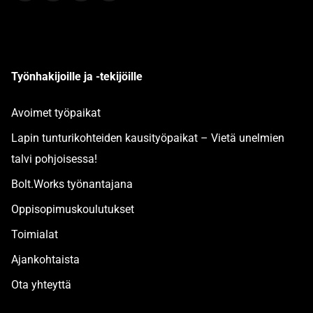
Työnhakijoille ja -tekijöille
Avoimet työpaikat
Lapin tunturikohteiden kausityöpaikat – Vietä unelmien
talvi pohjoisessa!
Bolt.Works työnantajana
Oppisopimuskoulutukset
Toimialat
Ajankohtaista
Ota yhteyttä