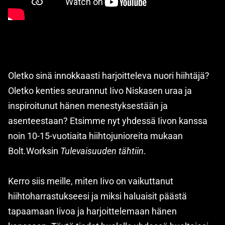
Oletko sinä innokkaasti harjoitteleva nuori hiihtäjä?
Oletko kenties seurannut Iivo Niskasen uraa ja
inspiroitunut hänen menestyksestään ja
asenteestaan? Etsimme nyt yhdessä Iivon kanssa
noin 10-15-vuotiaita hiihtojunioreita mukaan
Bolt.Worksin
Tulevaisuuden tähtiin
.
Kerro siis meille, miten Iivo on vaikuttanut
hiihtoharrastukseesi ja miksi haluaisit päästä
tapaamaan Iivoa ja harjoittelemaan hänen