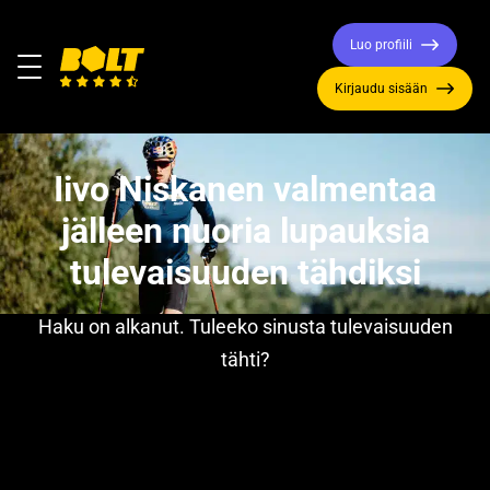
Luo profiili
Valikko
Kirjaudu sisään
Siirry
etusivulle
Iivo Niskanen valmentaa
jälleen nuoria lupauksia
tulevaisuuden tähdiksi
Haku on alkanut. Tuleeko sinusta tulevaisuuden
tähti?