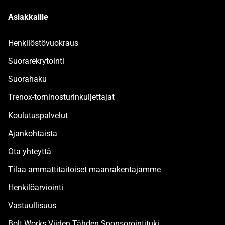
Asiakkaille
Henkilöstövuokraus
Suorarekrytointi
Suorahaku
Trenox-torninosturinkuljettajat
Koulutuspalvelut
Ajankohtaista
Ota yhteyttä
Tilaa ammattitaitoiset maanrakentajamme
Henkilöarviointi
Vastuullisuus
Bolt.Works Viiden Tähden Sponsorointituki