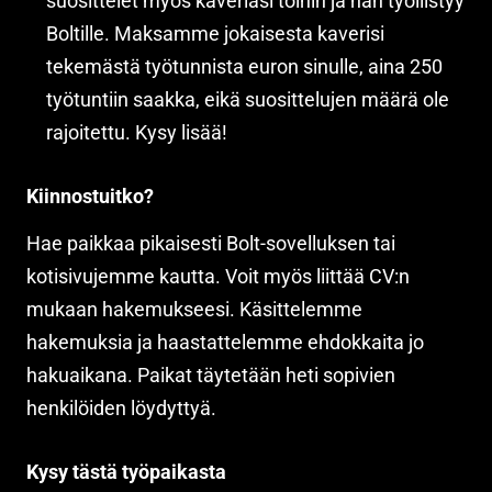
suosittelet myös kaveriasi töihin ja hän työllistyy
Boltille. Maksamme jokaisesta kaverisi
tekemästä työtunnista euron sinulle, aina 250
työtuntiin saakka, eikä suosittelujen määrä ole
rajoitettu. Kysy lisää!
Kiinnostuitko?
Hae paikkaa pikaisesti Bolt-sovelluksen tai
kotisivujemme kautta. Voit myös liittää CV:n
mukaan hakemukseesi. Käsittelemme
hakemuksia ja haastattelemme ehdokkaita jo
hakuaikana. Paikat täytetään heti sopivien
henkilöiden löydyttyä.
Kysy tästä työpaikasta