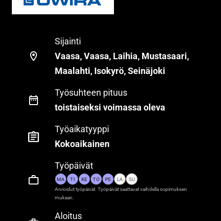
Sijainti
Vaasa, Vaasa, Laihia, Mustasaari,
Maalahti, Isokyrö, Seinäjoki
Työsuhteen pituus
toistaiseksi voimassa oleva
Työaikatyyppi
Kokoaikainen
Työpäivät
MA
TI
KE
TO
PE
LA
SU
Arvioidut työpäivät. Työpäivät saattavat vaihdella sopimuksen
mukaan.
Aloitus