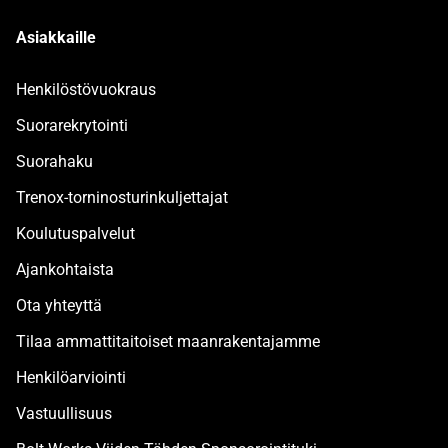
Asiakkaille
Henkilöstövuokraus
Suorarekrytointi
Suorahaku
Trenox-torninosturinkuljettajat
Koulutuspalvelut
Ajankohtaista
Ota yhteyttä
Tilaa ammattitaitoiset maanrakentajamme
Henkilöarviointi
Vastuullisuus