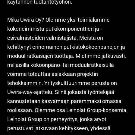
käytännön tuotantotyöhön.
Mikä Uwira Oy? Olemme yksi toimialamme
kokeneimmista putkikomponenttien ja -
esivalmisteiden valmistajista. Meistä on
kehittynyt erinomainen putkistokokoonpanojen ja
moduuliratkaisujen tuottaja. Mietimme jatkuvasti,
millaisilla kokoonpano- tai moduuliratkaisulla
voimme toteuttaa asiakkaan projektin
tehokkaimmin. Yrityskulttuurimme perusta on
Uwira-way-ajattelu. Siinä jokaista työntekijää
kannustetaan kasvamaan paremmaksi omassa
roolissaan. Olemme osa Leinolat Group-konsernia.
Leinolat Group on perheyritys, jonka arvot
perustuvat jatkuvaan kehitykseen, yhdessä