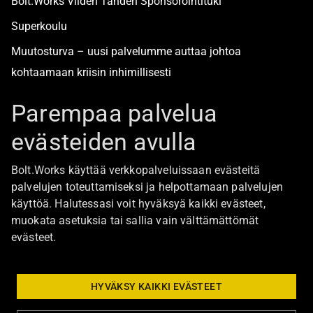
Bolt.Works Viiden Tähden Sponsorointituki
Superkoulu
Muutosturva – uusi palvelumme auttaa johtoa
kohtaamaan kriisin inhimillisesti
Alan turvallisimmat työpaikat
Parempaa palvelua
evästeiden avulla
Boltista
Bolt.Works käyttää verkkopalveluissaan evästeitä
Töihin Bolt.Worksin toimistolle
palvelujen toteuttamiseksi ja helpottamaan palvelujen
käyttöä. Halutessasi voit hyväksyä kaikki evästeet,
Ajankohtaista
muokata asetuksia tai sallia vain välttämättömät
Ota yhteyttä
evästeet.
Johtoryhmä
Bolt Group hallitus
HYVÄKSY KAIKKI EVÄSTEET