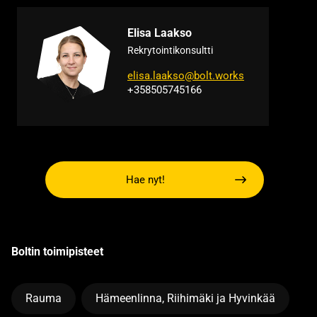
Elisa Laakso
Rekrytointikonsultti
elisa.laakso@bolt.works
+358505745166
Hae nyt!
Boltin toimipisteet
Rauma
Hämeenlinna, Riihimäki ja Hyvinkää