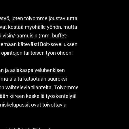
katyö, joten toivomme joustavuutta
tavat kestää myöhälle yöhön, mutta
äivisin/-aamuisin (mm. buffet-
kemaan kätevästi Bolt-sovelluksen
i opintojen tai toisen työn oheen!
an ja asiakaspalveluhenkisen
ma-alalta katsotaan suureksi
ljon vaihtelevia tilanteita. Toivomme
ään kiireen keskellä työskentelyä!
niskelupassit ovat toivottavia