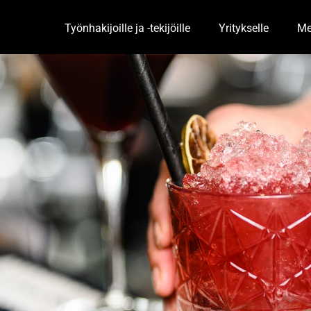
Työnhakijoille ja -tekijöille
Yritykselle
Me
Toggle Dropdown
Togg