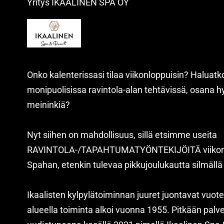
Yritys
IKAALINEN SPA OY
Onko kalenterissasi tilaa viikonloppuisin? Halua
monipuolisissa ravintola-alan tehtävissä, osana 
meininkiä?
Nyt siihen on mahdollisuus, sillä etsimme useita
RAVINTOLA-/TAPAHTUMATYÖNTEKIJÖITÄ viikonlopp
Spahan, etenkin tulevaa pikkujoulukautta silmällä
Ikaalisten kylpylätoiminnan juuret juontavat vuot
alueella toiminta alkoi vuonna 1955. Pitkään palve