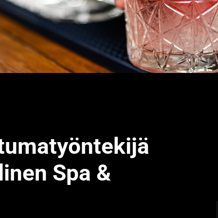
htumatyöntekijä
linen Spa &