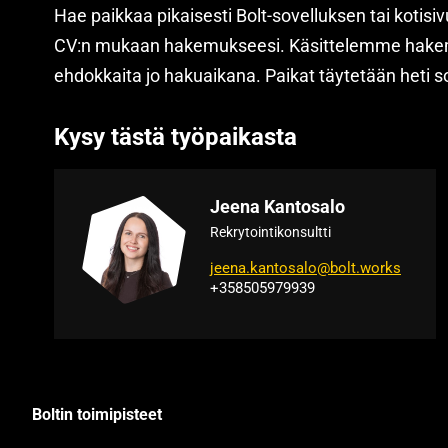
Hae paikkaa pikaisesti Bolt-sovelluksen tai kotisi
CV:n mukaan hakemukseesi. Käsittelemme hake
ehdokkaita jo hakuaikana. Paikat täytetään heti s
Kysy tästä työpaikasta
Jeena Kantosalo
Rekrytointikonsultti
jeena.kantosalo@bolt.works
+358505979939
Boltin toimipisteet