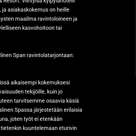
Resort. Viihtyisä kylpylähotelli
, ja asiakaskokemus on heille
ysten maailma ravintoloineen ja
ylelliseen kasvohoitoon tai
inen Span ravintolatarjontaan:
ävissä aikaisempi kokemuksesi
vaisuuden tekijöille, kuin jo
auteen tarvitsemme osaavia käsiä
aalinen Spassa järjestetään erilaisia
una, joten työt ei etenkään
tietenkin kuuntelemaan eturivin