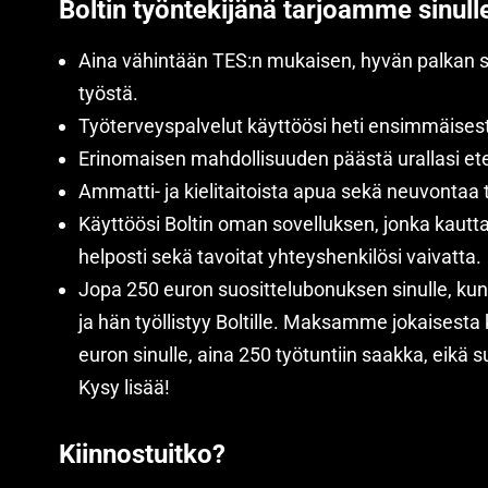
Boltin työntekijänä tarjoamme sinull
Aina vähintään TES:n mukaisen, hyvän palkan 
työstä.
Työterveyspalvelut käyttöösi heti ensimmäisest
Erinomaisen mahdollisuuden päästä urallasi et
Ammatti- ja kielitaitoista apua sekä neuvontaa 
Käyttöösi Boltin oman sovelluksen, jonka kautta 
helposti sekä tavoitat yhteyshenkilösi vaivatta.
Jopa 250 euron suosittelubonuksen sinulle, kun 
ja hän työllistyy Boltille. Maksamme jokaisesta
euron sinulle, aina 250 työtuntiin saakka, eikä s
Kysy lisää!
Kiinnostuitko?