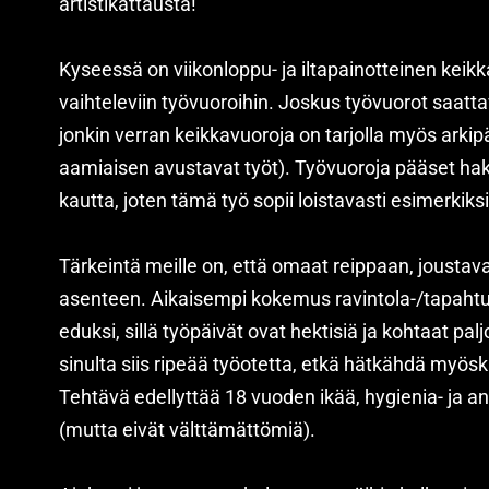
artistikattausta!
Kyseessä on viikonloppu- ja iltapainotteinen keik
vaihteleviin työvuoroihin. Joskus työvuorot saat
jonkin verran keikkavuoroja on tarjolla myös arkip
aamiaisen avustavat työt). Työvuoroja pääset ha
kautta, joten tämä työ sopii loistavasti esimerkiks
Tärkeintä meille on, että omaat reippaan, joustav
asenteen. Aikaisempi kokemus ravintola-/tapahtu
eduksi, sillä työpäivät ovat hektisiä ja kohtaat pa
sinulta siis ripeää työotetta, etkä hätkähdä myösk
Tehtävä edellyttää 18 vuoden ikää, hygienia- ja an
(mutta eivät välttämättömiä).