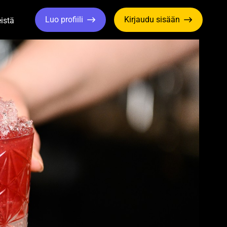
Luo profiili
Kirjaudu sisään
istä
le Dropdown
Toggle Dropdown