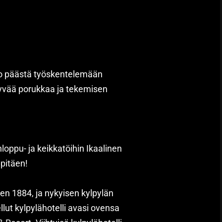
tko päästä työskentelemään
hyvää porukkaa ja tekemisen
u- ja keikkatöihin Ikaalinen
 pitäen!
een 1884, ja nykyisen kylpylän
llut kylpylähotelli avasi ovensa