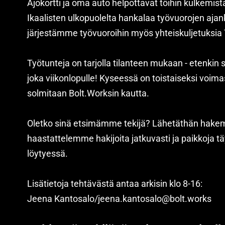
Ajokortti ja oma auto helpottavat töihin kulkemista, 
Ikaalisten ulkopuolelta hankalaa työvuorojen ajan
järjestämme työvuoroihin myös yhteiskuljetuksia
Työtunteja on tarjolla tilanteen mukaan - etenkin
joka viikonlopulle! Kyseessä on toistaiseksi voim
solmitaan Bolt.Worksin kautta.
Oletko sinä etsimämme tekijä? Lähetäthän hakemu
haastattelemme hakijoita jatkuvasti ja paikkoja t
löytyessä.
Lisätietoja tehtävästä antaa arkisin klo 8-16:
Jeena Kantosalo/jeena.kantosalo@bolt.works