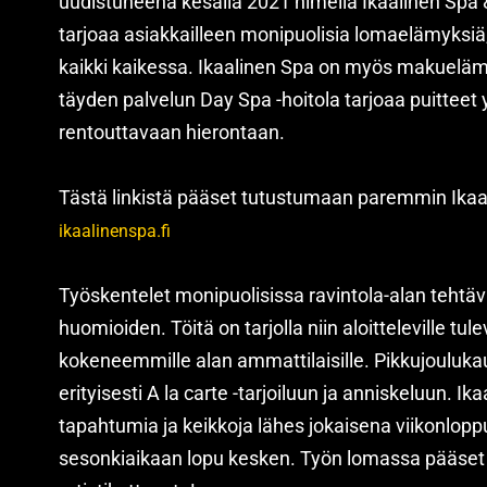
uudistuneena kesällä 2021 nimellä Ikaalinen Spa & 
tarjoaa asiakkailleen monipuolisia lomaelämyksiä
kaikki kaikessa. Ikaalinen Spa on myös makueläm
täyden palvelun Day Spa -hoitola tarjoaa puitteet 
rentouttavaan hierontaan.
Tästä linkistä pääset tutustumaan paremmin Ikaal
ikaalinenspa.fi
Työskentelet monipuolisissa ravintola-alan teht
huomioiden. Töitä on tarjolla niin aloitteleville tule
kokeneemmille alan ammattilaisille. Pikkujouluk
erityisesti A la carte -tarjoiluun ja anniskeluun. Ik
tapahtumia ja keikkoja lähes jokaisena viikonlopp
sesonkiaikaan lopu kesken. Työn lomassa pääset 