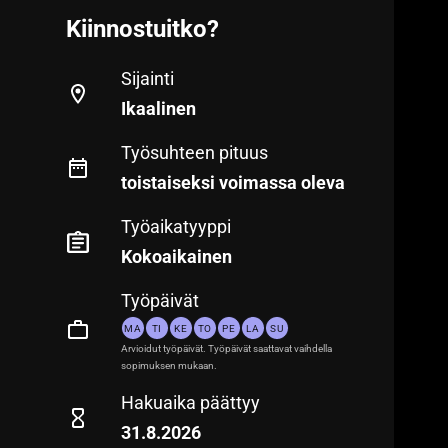
Kiinnostuitko?
Sijainti
Ikaalinen
Työsuhteen pituus
toistaiseksi voimassa oleva
Työaikatyyppi
Kokoaikainen
Työpäivät
MA
TI
KE
TO
PE
LA
SU
Arvioidut työpäivät. Työpäivät saattavat vaihdella
sopimuksen mukaan.
Hakuaika päättyy
31.8.2026