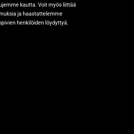
vujemme kautta. Voit myös liittää
muksia ja haastattelemme
opivien henkilöiden löydyttyä.