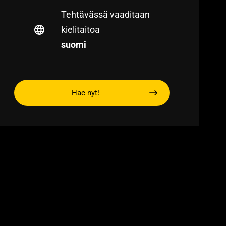
Tehtävässä vaaditaan
kielitaitoa
suomi
Hae nyt!