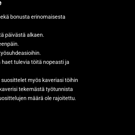
e
sekä bonusta erinomaisesta
ä päivästä alkaen.
eenpäin.
työsuhdeasioihin.
haet tulevia töitä nopeasti ja
suosittelet myös kaveriasi töihin
 kaverisi tekemästä työtunnista
uosittelujen määrä ole rajoitettu.