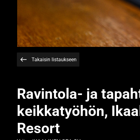
Takaisin listaukseen
Ravintola- ja tapa
keikkatyöhön, Ikaa
Resort