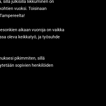
sillä julkisilla liikkuminen on
kohtien vuoksi. Toisinaan
 Tampereelta!
 sesonkien aikaan vuoroja on vaikka
assa oleva keikkatyö, ja työsuhde
ksesi pikimmiten, sillä
äytetään sopivien henkilöiden