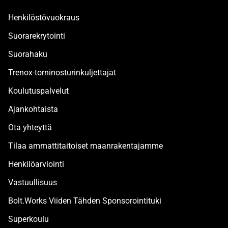
Henkilöstövuokraus
Suorarekrytointi
Suorahaku
Trenox-torninosturinkuljettajat
Koulutuspalvelut
Ajankohtaista
Ota yhteyttä
Tilaa ammattitaitoiset maanrakentajamme
Henkilöarviointi
Vastuullisuus
Bolt.Works Viiden Tähden Sponsorointituki
Superkoulu