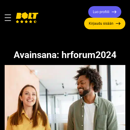
Luo profiili
Valikko
Kirjaudu sisään
Siirry
etusivulle
Avainsana:
hrforum2024