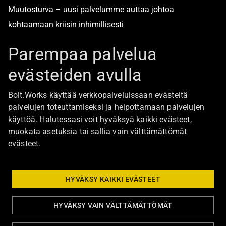
Muutosturva – uusi palvelumme auttaa johtoa
kohtaamaan kriisin inhimillisesti
Alan turvallisimmat työpaikat
Parempaa palvelua
evästeiden avulla
Boltista
Bolt.Works käyttää verkkopalveluissaan evästeitä
Töihin Bolt.Worksin toimistolle
palvelujen toteuttamiseksi ja helpottamaan palvelujen
käyttöä. Halutessasi voit hyväksyä kaikki evästeet,
Ajankohtaista
muokata asetuksia tai sallia vain välttämättömät
Ota yhteyttä
evästeet.
Johtoryhmä
Bolt Group hallitus
HYVÄKSY KAIKKI EVÄSTEET
HYVÄKSY VAIN VÄLTTÄMÄTTÖMÄT
Tietosuoja ja evästeasetukset
Eettiset ohjeet